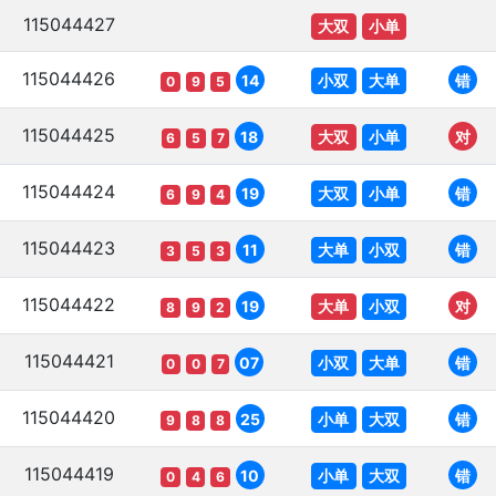
115044427
大双
小单
115044426
小双
大单
14
错
0
9
5
115044425
大双
小单
18
对
6
5
7
115044424
大双
小单
19
错
6
9
4
115044423
大单
小双
11
错
3
5
3
115044422
大单
小双
19
对
8
9
2
115044421
小双
大单
07
错
0
0
7
115044420
小单
大双
25
错
9
8
8
115044419
小单
大双
10
错
0
4
6