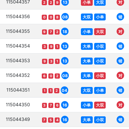
115044357
小单
大双
13
对
2
2
9
115044356
大双
小单
08
错
0
0
8
115044355
小单
大双
18
对
9
7
2
115044354
大单
小双
13
错
3
9
1
115044353
大单
小双
13
错
9
3
1
115044352
大单
小双
08
对
6
0
2
115044351
大双
小单
04
错
1
1
2
115044350
小单
大双
16
对
3
7
6
115044349
大单
小双
16
错
7
5
4