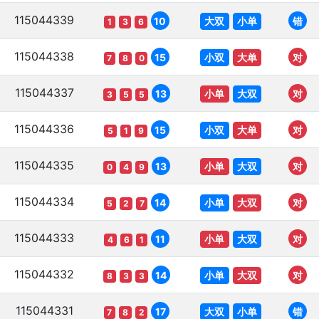
115044339
大双
小单
10
错
1
3
6
115044338
小双
大单
15
对
7
8
0
115044337
小单
大双
13
对
3
5
5
115044336
小双
大单
15
对
5
1
9
115044335
小单
大双
13
对
0
4
9
115044334
小单
大双
14
对
5
2
7
115044333
小单
大双
11
对
4
6
1
115044332
小单
大双
14
对
8
3
3
115044331
大双
小单
17
错
7
8
2