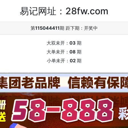
易记网址：28fw.com
第
115044411
期 距下期：
开奖中
大双未开：
03
期
大单未开：
08
期
小单未开：
02
期