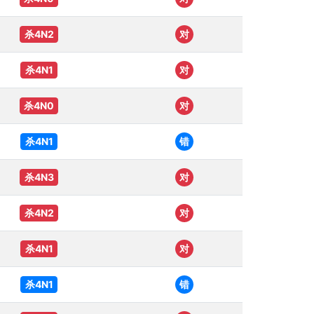
杀4N2
对
杀4N1
对
杀4N0
对
杀4N1
错
杀4N3
对
杀4N2
对
杀4N1
对
杀4N1
错