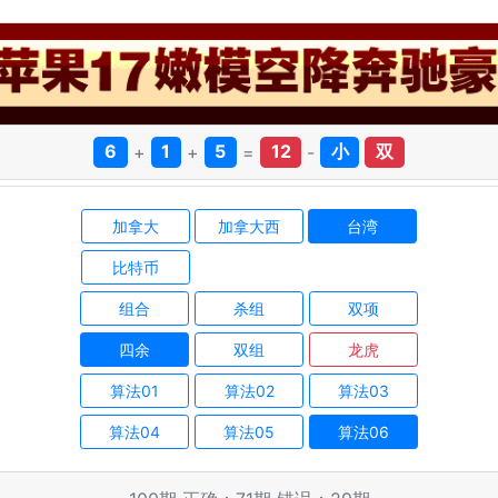
6
+
1
+
5
=
12
-
小
双
加拿大
加拿大西
台湾
比特币
组合
杀组
双项
四余
双组
龙虎
算法01
算法02
算法03
算法04
算法05
算法06