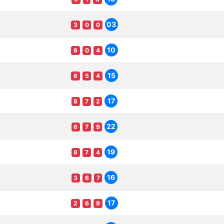
03
3
0
0
10
6
0
4
15
6
5
4
17
8
7
2
22
6
7
9
19
8
7
4
16
3
6
7
17
2
6
9