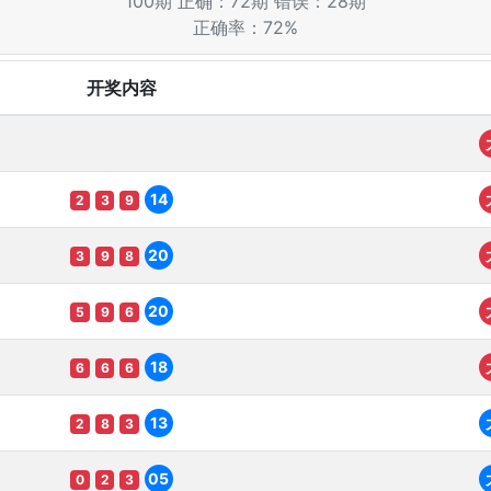
100
期 正确：
72
期 错误：
28
期
正确率：
72
%
开奖内容
14
2
3
9
20
3
9
8
20
5
9
6
18
6
6
6
13
2
8
3
05
0
2
3