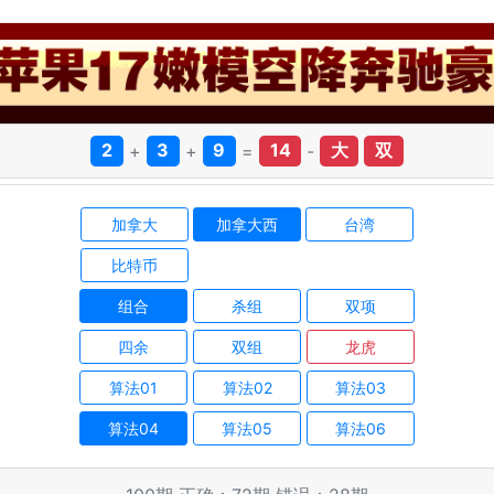
2
+
3
+
9
=
14
-
大
双
加拿大
加拿大西
台湾
比特币
组合
杀组
双项
四余
双组
龙虎
算法01
算法02
算法03
算法04
算法05
算法06