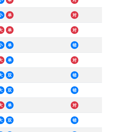
小
单
对
大
单
对
小
单
错
大
单
对
大
双
错
大
双
错
大
单
对
大
双
错