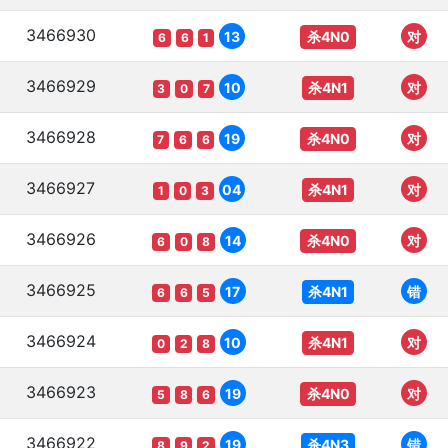
3466930
杀4N0
13
对
6
6
1
3466929
杀4N1
10
对
3
0
7
3466928
杀4N0
19
对
7
6
6
3466927
杀4N1
04
对
1
0
3
3466926
杀4N0
14
对
6
0
8
3466925
杀4N1
17
错
6
6
5
3466924
杀4N1
10
对
0
2
8
3466923
杀4N0
19
对
5
8
6
3466922
杀4N3
19
错
8
9
2