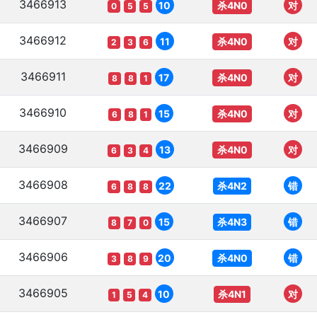
3466913
杀4N0
10
对
0
5
5
3466912
杀4N0
11
对
2
3
6
3466911
杀4N0
17
对
8
8
1
3466910
杀4N0
15
对
6
8
1
3466909
杀4N0
13
对
6
3
4
3466908
杀4N2
22
错
6
8
8
3466907
杀4N3
15
错
8
7
0
3466906
杀4N0
20
错
3
8
9
3466905
杀4N1
10
对
1
5
4