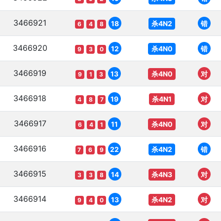
3466921
杀4N2
18
错
6
4
8
3466920
杀4N0
12
错
9
3
0
3466919
杀4N0
13
对
9
1
3
3466918
杀4N1
19
对
4
8
7
3466917
杀4N0
11
对
6
4
1
3466916
杀4N2
22
错
7
6
9
3466915
杀4N3
14
对
3
3
8
3466914
杀4N2
13
对
9
4
0