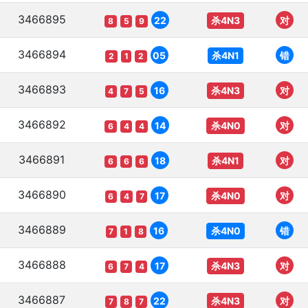
3466895
杀4N3
22
对
8
5
9
3466894
杀4N1
05
错
2
1
2
3466893
杀4N3
16
对
4
7
5
3466892
杀4N0
14
对
6
4
4
3466891
杀4N1
18
对
6
6
6
3466890
杀4N0
17
对
6
4
7
3466889
杀4N0
16
错
7
1
8
3466888
杀4N3
17
对
6
7
4
3466887
杀4N3
22
对
7
8
7