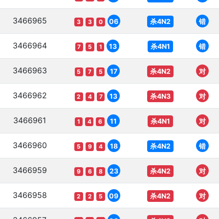
3466965
杀4N2
06
错
3
3
0
3466964
杀4N1
13
错
7
5
1
3466963
杀4N2
17
对
5
7
5
3466962
杀4N3
13
对
2
4
7
3466961
杀4N1
11
对
1
4
6
3466960
杀4N2
18
错
5
9
4
3466959
杀4N2
23
对
9
6
8
3466958
杀4N2
09
对
2
2
5