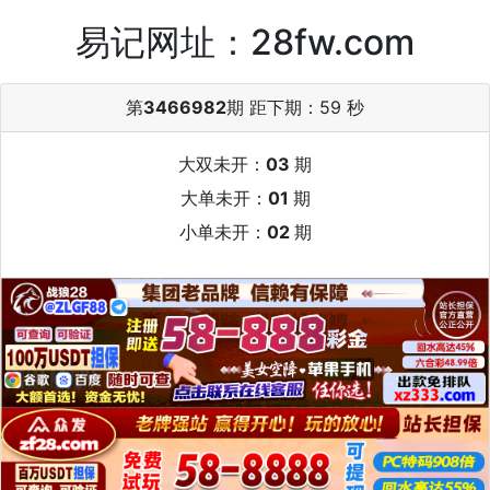
易记网址：28fw.com
第
3466982
期 距下期：
59 秒
大双未开：
03
期
大单未开：
01
期
小单未开：
02
期