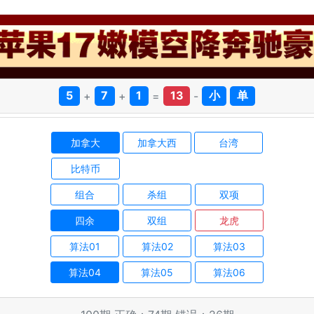
5
+
7
+
1
=
13
-
小
单
加拿大
加拿大西
台湾
比特币
组合
杀组
双项
四余
双组
龙虎
算法01
算法02
算法03
算法04
算法05
算法06