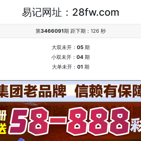
易记网址：28fw.com
第
3466091
期 距下期：
125 秒
大双未开：
05
期
小双未开：
04
期
大单未开：
01
期