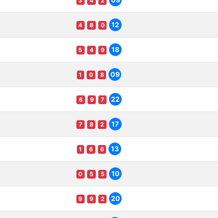
3
4
2
12
4
8
0
18
5
4
9
09
1
0
8
22
6
9
7
17
7
8
2
13
1
6
6
10
0
5
5
20
9
9
2