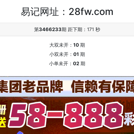
易记网址：28fw.com
第
3466233
期 距下期：
169 秒
大双未开：
10
期
小双未开：
01
期
小单未开：
02
期